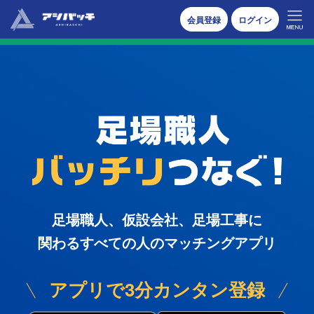
📣 6月集中キャンペーン「足場業界、負けないぞ。」｜今こそ案件
会員登録
ログイン
を投稿しよう ›
足場職人、仮設会社、足場工事に
関わる
すべての人のマッチングアプリ
アプリで3分カンタン登録