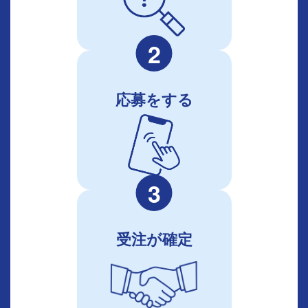
2
応募をする
3
受注が確定