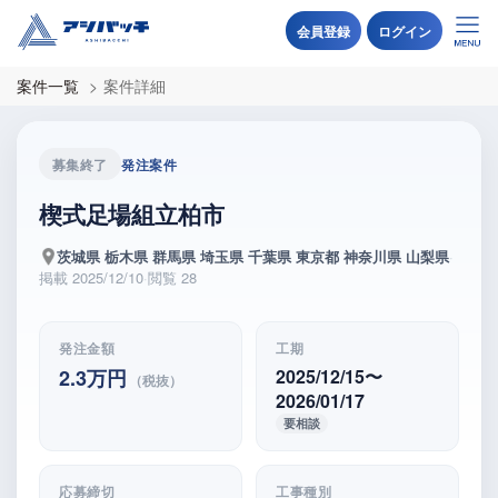
会員登録
ログイン
案件一覧
案件詳細
募集終了
発注案件
楔式足場組立柏市
茨城県 栃木県 群馬県 埼玉県 千葉県 東京都 神奈川県 山梨県
·
掲載 2025/12/10
·
閲覧 28
発注金額
工期
2.3万円
2025/12/15
〜
（税抜）
2026/01/17
要相談
応募締切
工事種別